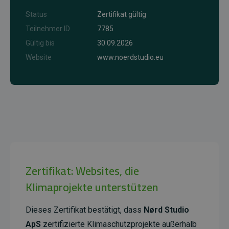
Status
Zertifikat gültig
Teilnehmer ID
7785
Gültig bis
30.09.2026
Website
www.noerdstudio.eu
Zertifikat: Websites, die
Klimaprojekte unterstützen
Dieses Zertifikat bestätigt, dass
Nørd Studio
ApS
zertifizierte Klimaschutzprojekte außerhalb