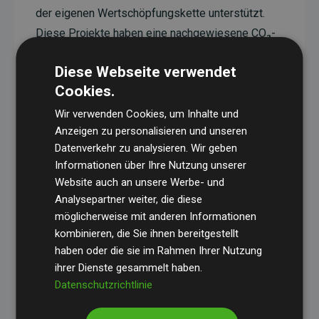
der eigenen Wertschöpfungskette unterstützt.
Diese Projekte haben eine nachgewiesene CO₂-
reduzierende Wirkung, die im Durchschnitt dem
Diese Webseite verwendet
Doppelten der geschätzten Emissionen der
Cookies.
Website entspricht.
Wir verwenden Cookies, um Inhalte und
Alle unterstützten Projekte werden durch
Gold
Anzeigen zu personalisieren und unseren
Standard
verifiziert und erfüllen höchste
Datenverkehr zu analysieren. Wir geben
Anforderungen an Qualität, tatsächliche
Informationen über Ihre Nutzung unserer
Klimawirkung und Transparenz. Weitere
Website auch an unsere Werbe- und
Informationen zu den einzelnen Projekten finden
Analysepartner weiter, die diese
möglicherweise mit anderen Informationen
Sie hier.
kombinieren, die Sie ihnen bereitgestellt
haben oder die sie im Rahmen Ihrer Nutzung
ihrer Dienste gesammelt haben.
Datenschutzrichtlinie
Initiative Websites, die Klimaprojekte unterstützen