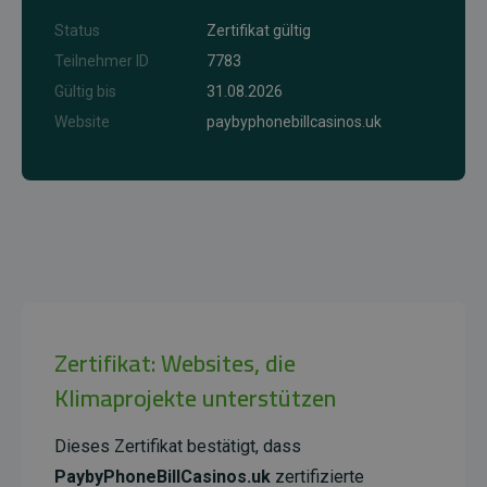
Status
Zertifikat gültig
Teilnehmer ID
7783
Gültig bis
31.08.2026
Website
paybyphonebillcasinos.uk
Zertifikat: Websites, die
Klimaprojekte unterstützen
Dieses Zertifikat bestätigt, dass
PaybyPhoneBillCasinos.uk
zertifizierte