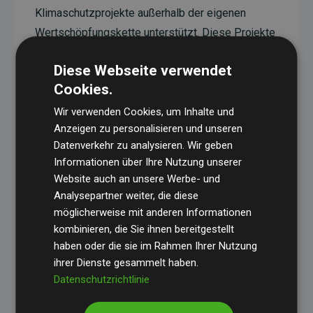
Klimaschutzprojekte außerhalb der eigenen
Wertschöpfungskette unterstützt. Diese Projekte
haben eine nachgewiesene CO₂-reduzierende
Diese Webseite verwendet
Wirkung, die im Durchschnitt dem Doppelten der
Cookies.
geschätzten Emissionen der Website entspricht.
Wir verwenden Cookies, um Inhalte und
Alle unterstützten Projekte werden durch
Gold
Anzeigen zu personalisieren und unseren
Standard
verifiziert und erfüllen höchste
Datenverkehr zu analysieren. Wir geben
Anforderungen an Qualität, tatsächliche
Informationen über Ihre Nutzung unserer
Klimawirkung und Transparenz. Weitere
Website auch an unsere Werbe- und
Informationen zu den einzelnen Projekten finden
Analysepartner weiter, die diese
möglicherweise mit anderen Informationen
Sie hier.
kombinieren, die Sie ihnen bereitgestellt
haben oder die sie im Rahmen Ihrer Nutzung
ihrer Dienste gesammelt haben.
Datenschutzrichtlinie
Initiative Websites, die Klimaprojekte unterstützen