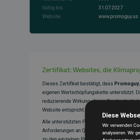
Gültig bis
31.07.2027
Website
www.promoguy.us
Zertifikat: Websites, die Klimapr
Dieses Zertifikat bestätigt, dass
Promoguy.
eigenen Wertschöpfungskette unterstützt. 
reduzierende Wirkung, die im Durchschnitt 
Website entspricht.
Diese Webse
Alle unterstützten Projekte werden durch
Go
Wir verwenden Coo
Anforderungen an Qualität, tatsächliche Kli
analysieren. Wir 
zu den einzelnen Projekten finden
Sie hier.