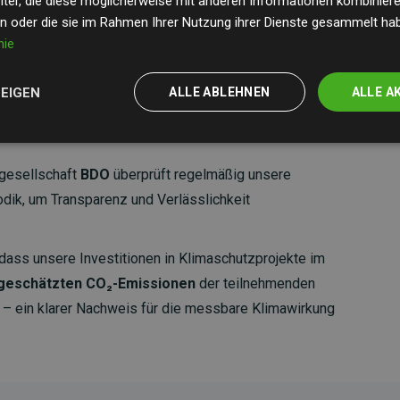
ter, die diese möglicherweise mit anderen Informationen kombinieren
en oder die sie im Rahmen Ihrer Nutzung ihrer Dienste gesammelt ha
nie
ZEIGEN
ALLE ABLEHNEN
ALLE A
gesellschaft
BDO
überprüft regelmäßig unsere
ik, um Transparenz und Verlässlichkeit
dass unsere Investitionen in Klimaschutzprojekte im
 geschätzten CO₂-Emissionen
der teilnehmenden
 ein klarer Nachweis für die messbare Klimawirkung