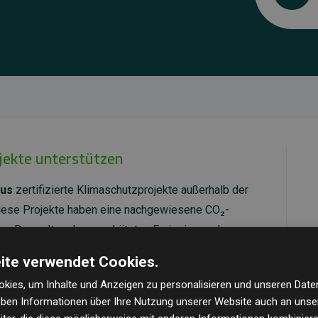
ojekte unterstützen
us
zertifizierte Klimaschutzprojekte außerhalb der
Diese Projekte haben eine nachgewiesene CO₂-
dem Doppelten der geschätzten Emissionen der
ite verwendet Cookies.
ld Standard
verifiziert und erfüllen höchste
kies, um Inhalte und Anzeigen zu personalisieren und unseren Date
mawirkung und Transparenz. Weitere Informationen
geben Informationen über Ihre Nutzung unserer Website auch an uns