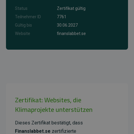
Status
Zertifikat gültig
Teilnehmer ID
7761
Gültig bis
30.06.2027
Website
finanslabbet.se
Zertifikat: Websites, die
Klimaprojekte unterstützen
Dieses Zertifikat bestätigt, dass
Finanslabbet.se
zertifizierte