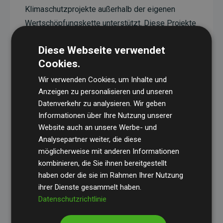
Klimaschutzprojekte außerhalb der eigenen
Wertschöpfungskette unterstützt. Diese Projekte
haben eine nachgewiesene CO₂-reduzierende
Diese Webseite verwendet
Wirkung, die im Durchschnitt dem Doppelten der
Cookies.
geschätzten Emissionen der Website entspricht.
Wir verwenden Cookies, um Inhalte und
Alle unterstützten Projekte werden durch
Gold
Anzeigen zu personalisieren und unseren
Standard
verifiziert und erfüllen höchste
Datenverkehr zu analysieren. Wir geben
Anforderungen an Qualität, tatsächliche
Informationen über Ihre Nutzung unserer
Klimawirkung und Transparenz. Weitere
Website auch an unsere Werbe- und
Informationen zu den einzelnen Projekten finden
Analysepartner weiter, die diese
möglicherweise mit anderen Informationen
Sie hier.
kombinieren, die Sie ihnen bereitgestellt
haben oder die sie im Rahmen Ihrer Nutzung
ihrer Dienste gesammelt haben.
Datenschutzrichtlinie
Initiative Websites, die Klimaprojekte unterstützen