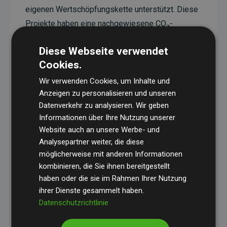
eigenen Wertschöpfungskette unterstützt. Diese
Projekte haben eine nachgewiesene CO₂-
reduzierende Wirkung, die im Durchschnitt dem
Diese Webseite verwendet
Doppelten der geschätzten Emissionen der
Cookies.
Website entspricht.
Wir verwenden Cookies, um Inhalte und
Alle unterstützten Projekte werden durch
Gold
Anzeigen zu personalisieren und unseren
Standard
verifiziert und erfüllen höchste
Datenverkehr zu analysieren. Wir geben
Anforderungen an Qualität, tatsächliche
Informationen über Ihre Nutzung unserer
Klimawirkung und Transparenz. Weitere
Website auch an unsere Werbe- und
Informationen zu den einzelnen Projekten finden
Analysepartner weiter, die diese
möglicherweise mit anderen Informationen
Sie hier.
kombinieren, die Sie ihnen bereitgestellt
haben oder die sie im Rahmen Ihrer Nutzung
ihrer Dienste gesammelt haben.
Datenschutzrichtlinie
Initiative Websites, die Klimaprojekte unterstützen