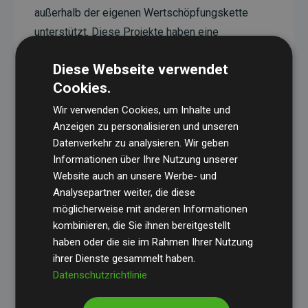
außerhalb der eigenen Wertschöpfungskette
unterstützt. Diese Projekte haben eine
nachgewiesene CO₂-reduzierende Wirkung, die
Diese Webseite verwendet
im Durchschnitt dem Doppelten der geschätzten
Cookies.
Emissionen der Website entspricht.
Wir verwenden Cookies, um Inhalte und
Alle unterstützten Projekte werden durch
Gold
Anzeigen zu personalisieren und unseren
Standard
verifiziert und erfüllen höchste
Datenverkehr zu analysieren. Wir geben
Anforderungen an Qualität, tatsächliche
Informationen über Ihre Nutzung unserer
Klimawirkung und Transparenz. Weitere
Website auch an unsere Werbe- und
Informationen zu den einzelnen Projekten finden
Analysepartner weiter, die diese
möglicherweise mit anderen Informationen
Sie hier.
kombinieren, die Sie ihnen bereitgestellt
haben oder die sie im Rahmen Ihrer Nutzung
ihrer Dienste gesammelt haben.
Datenschutzrichtlinie
Initiative Websites, die Klimaprojekte unterstützen