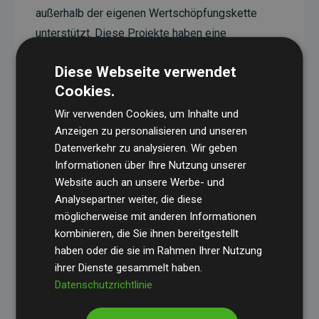
außerhalb der eigenen Wertschöpfungskette
unterstützt. Diese Projekte haben eine
nachgewiesene CO₂-reduzierende Wirkung, die
Diese Webseite verwendet
im Durchschnitt dem Doppelten der geschätzten
Cookies.
Emissionen der Website entspricht.
Wir verwenden Cookies, um Inhalte und
Alle unterstützten Projekte werden durch
Gold
Anzeigen zu personalisieren und unseren
Standard
verifiziert und erfüllen höchste
Datenverkehr zu analysieren. Wir geben
Anforderungen an Qualität, tatsächliche
Informationen über Ihre Nutzung unserer
Klimawirkung und Transparenz. Weitere
Website auch an unsere Werbe- und
Informationen zu den einzelnen Projekten finden
Analysepartner weiter, die diese
möglicherweise mit anderen Informationen
Sie hier.
kombinieren, die Sie ihnen bereitgestellt
haben oder die sie im Rahmen Ihrer Nutzung
ihrer Dienste gesammelt haben.
Datenschutzrichtlinie
Initiative Websites, die Klimaprojekte unterstützen