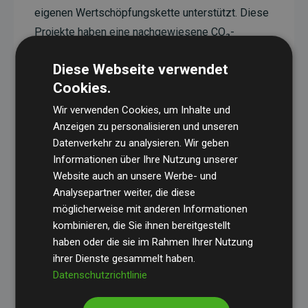
eigenen Wertschöpfungskette unterstützt. Diese
Projekte haben eine nachgewiesene CO₂-
reduzierende Wirkung, die im Durchschnitt dem
Diese Webseite verwendet
Doppelten der geschätzten Emissionen der
Cookies.
Website entspricht.
Wir verwenden Cookies, um Inhalte und
Alle unterstützten Projekte werden durch
Gold
Anzeigen zu personalisieren und unseren
Standard
verifiziert und erfüllen höchste
Datenverkehr zu analysieren. Wir geben
Anforderungen an Qualität, tatsächliche
Informationen über Ihre Nutzung unserer
Klimawirkung und Transparenz. Weitere
Website auch an unsere Werbe- und
Informationen zu den einzelnen Projekten finden
Analysepartner weiter, die diese
möglicherweise mit anderen Informationen
Sie hier.
kombinieren, die Sie ihnen bereitgestellt
haben oder die sie im Rahmen Ihrer Nutzung
ihrer Dienste gesammelt haben.
Datenschutzrichtlinie
Initiative Websites, die Klimaprojekte unterstützen