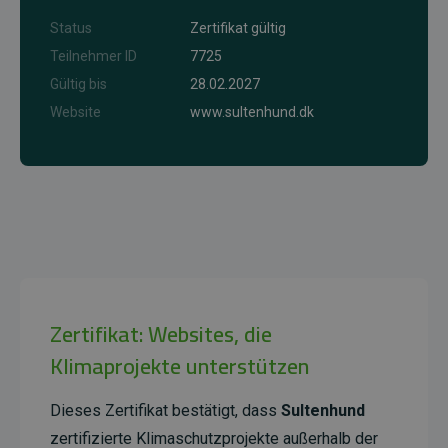
Status
Zertifikat gültig
Teilnehmer ID
7725
Gültig bis
28.02.2027
Website
www.sultenhund.dk
Zertifikat: Websites, die
Klimaprojekte unterstützen
Dieses Zertifikat bestätigt, dass
Sultenhund
zertifizierte Klimaschutzprojekte außerhalb der