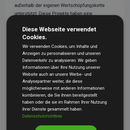
außerhalb der eigenen Wertschöpfungskette
unterstützt. Diese Projekte haben eine
nachgewiesene CO₂-reduzierende Wirkung, die
Diese Webseite verwendet
im Durchschnitt dem Doppelten der geschätzten
Cookies.
Emissionen der Website entspricht.
Wir verwenden Cookies, um Inhalte und
Alle unterstützten Projekte werden durch
Gold
Anzeigen zu personalisieren und unseren
Standard
verifiziert und erfüllen höchste
Datenverkehr zu analysieren. Wir geben
Anforderungen an Qualität, tatsächliche
Informationen über Ihre Nutzung unserer
Klimawirkung und Transparenz. Weitere
Website auch an unsere Werbe- und
Informationen zu den einzelnen Projekten finden
Analysepartner weiter, die diese
möglicherweise mit anderen Informationen
Sie hier.
kombinieren, die Sie ihnen bereitgestellt
haben oder die sie im Rahmen Ihrer Nutzung
ihrer Dienste gesammelt haben.
Datenschutzrichtlinie
Initiative Websites, die Klimaprojekte unterstützen