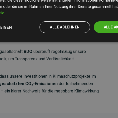
ter, die diese möglicherweise mit anderen Informationen kombinieren
en oder die sie im Rahmen Ihrer Nutzung ihrer Dienste gesammelt ha
nie
ZEIGEN
ALLE ABLEHNEN
ALLE A
gesellschaft
BDO
überprüft regelmäßig unsere
ik, um Transparenz und Verlässlichkeit
dass unsere Investitionen in Klimaschutzprojekte im
 geschätzten CO₂-Emissionen
der teilnehmenden
 ein klarer Nachweis für die messbare Klimawirkung