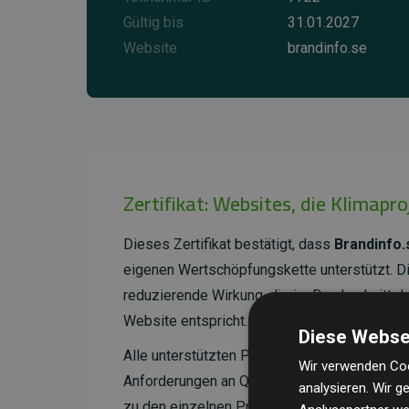
Gültig bis
31.01.2027
Website
brandinfo.se
Zertifikat: Websites, die Klimapr
Dieses Zertifikat bestätigt, dass
Brandinfo.
eigenen Wertschöpfungskette unterstützt. 
reduzierende Wirkung, die im Durchschnitt 
Website entspricht.
Diese Webse
Alle unterstützten Projekte werden durch
Go
Wir verwenden Coo
Anforderungen an Qualität, tatsächliche Kli
analysieren. Wir 
zu den einzelnen Projekten finden
Sie hier.