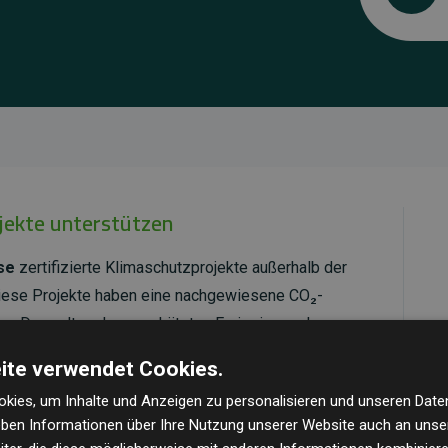
ojekte unterstützen
se
zertifizierte Klimaschutzprojekte außerhalb der
Diese Projekte haben eine nachgewiesene CO₂-
dem Doppelten der geschätzten Emissionen der
ite verwendet Cookies.
ld Standard
verifiziert und erfüllen höchste
kies, um Inhalte und Anzeigen zu personalisieren und unseren Date
mawirkung und Transparenz. Weitere Informationen
geben Informationen über Ihre Nutzung unserer Website auch an uns