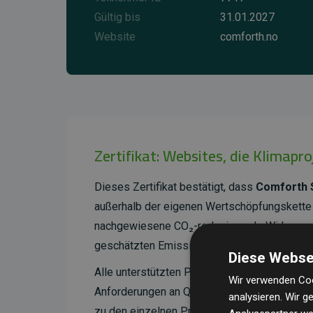
Gültig bis
31.01.2027
Website
comforth.no
Zertifikat: Websites, die Klimapr
Dieses Zertifikat bestätigt, dass
Comforth 
außerhalb der eigenen Wertschöpfungskette 
nachgewiesene CO₂-reduzierende Wirkung, d
geschätzten Emissionen der Website entspri
Diese Webse
Alle unterstützten Projekte werden durch
Go
Wir verwenden Coo
Anforderungen an Qualität, tatsächliche Kli
analysieren. Wir 
zu den einzelnen Projekten finden
Sie hier.