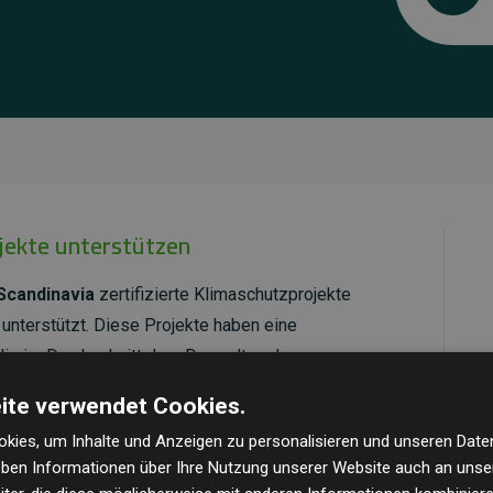
ojekte unterstützen
Scandinavia
zertifizierte Klimaschutzprojekte
unterstützt. Diese Projekte haben eine
ie im Durchschnitt dem Doppelten der
cht.
ite verwendet Cookies.
ld Standard
verifiziert und erfüllen höchste
kies, um Inhalte und Anzeigen zu personalisieren und unseren Date
mawirkung und Transparenz. Weitere Informationen
geben Informationen über Ihre Nutzung unserer Website auch an uns