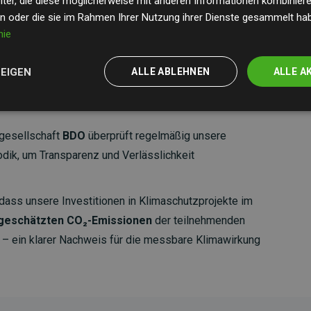
ter, die diese möglicherweise mit anderen Informationen kombinieren
en oder die sie im Rahmen Ihrer Nutzung ihrer Dienste gesammelt ha
nie
ZEIGEN
ALLE ABLEHNEN
ALLE A
gesellschaft
BDO
überprüft regelmäßig unsere
ik, um Transparenz und Verlässlichkeit
dass unsere Investitionen in Klimaschutzprojekte im
 geschätzten CO₂-Emissionen
der teilnehmenden
 ein klarer Nachweis für die messbare Klimawirkung