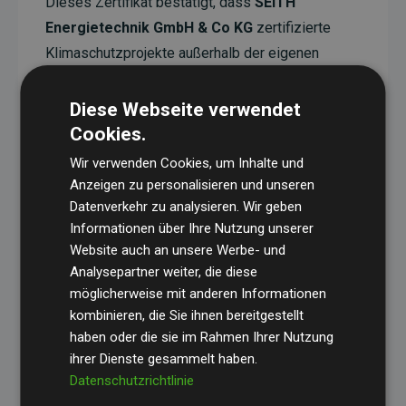
Dieses Zertifikat bestätigt, dass
SEITH
Energietechnik GmbH & Co KG
zertifizierte
Klimaschutzprojekte außerhalb der eigenen
Wertschöpfungskette unterstützt. Diese Projekte
haben eine nachgewiesene CO₂-reduzierende
Diese Webseite verwendet
Wirkung, die im Durchschnitt dem Doppelten der
Cookies.
geschätzten Emissionen der Website entspricht.
Wir verwenden Cookies, um Inhalte und
Anzeigen zu personalisieren und unseren
Alle unterstützten Projekte werden durch
Gold
Datenverkehr zu analysieren. Wir geben
Standard
verifiziert und erfüllen höchste
Informationen über Ihre Nutzung unserer
Anforderungen an Qualität, tatsächliche
Website auch an unsere Werbe- und
Klimawirkung und Transparenz. Weitere
Analysepartner weiter, die diese
Informationen zu den einzelnen Projekten finden
möglicherweise mit anderen Informationen
Sie hier.
kombinieren, die Sie ihnen bereitgestellt
haben oder die sie im Rahmen Ihrer Nutzung
ihrer Dienste gesammelt haben.
Datenschutzrichtlinie