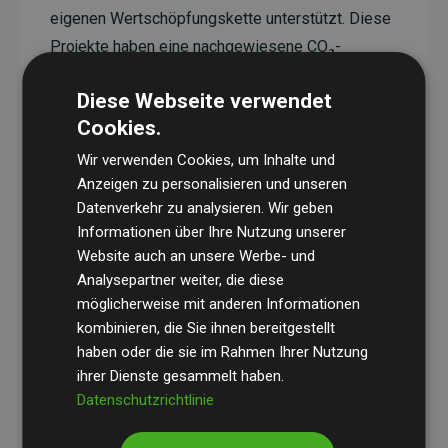
eigenen Wertschöpfungskette unterstützt. Diese
Projekte haben eine nachgewiesene CO₂-
reduzierende Wirkung, die im Durchschnitt dem
Diese Webseite verwendet
Doppelten der geschätzten Emissionen der
Cookies.
Website entspricht.
Wir verwenden Cookies, um Inhalte und
Alle unterstützten Projekte werden durch
Gold
Anzeigen zu personalisieren und unseren
Standard
verifiziert und erfüllen höchste
Datenverkehr zu analysieren. Wir geben
Anforderungen an Qualität, tatsächliche
Informationen über Ihre Nutzung unserer
Klimawirkung und Transparenz. Weitere
Website auch an unsere Werbe- und
Informationen zu den einzelnen Projekten finden
Analysepartner weiter, die diese
möglicherweise mit anderen Informationen
Sie hier.
kombinieren, die Sie ihnen bereitgestellt
haben oder die sie im Rahmen Ihrer Nutzung
ihrer Dienste gesammelt haben.
Datenschutzrichtlinie
Initiative Websites, die Klimaprojekte unterstützen