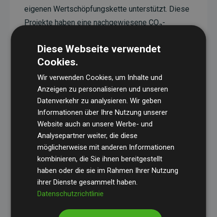
eigenen Wertschöpfungskette unterstützt. Diese
Projekte haben eine nachgewiesene CO₂-
reduzierende Wirkung, die im Durchschnitt dem
Diese Webseite verwendet
Doppelten der geschätzten Emissionen der
Cookies.
Website entspricht.
Wir verwenden Cookies, um Inhalte und
Alle unterstützten Projekte werden durch
Gold
Anzeigen zu personalisieren und unseren
Standard
verifiziert und erfüllen höchste
Datenverkehr zu analysieren. Wir geben
Anforderungen an Qualität, tatsächliche
Informationen über Ihre Nutzung unserer
Klimawirkung und Transparenz. Weitere
Website auch an unsere Werbe- und
Informationen zu den einzelnen Projekten finden
Analysepartner weiter, die diese
möglicherweise mit anderen Informationen
Sie hier.
kombinieren, die Sie ihnen bereitgestellt
haben oder die sie im Rahmen Ihrer Nutzung
ihrer Dienste gesammelt haben.
Datenschutzrichtlinie
Initiative Websites, die Klimaprojekte unterstützen