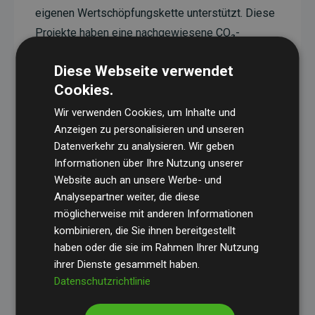
eigenen Wertschöpfungskette unterstützt. Diese
Projekte haben eine nachgewiesene CO₂-
reduzierende Wirkung, die im Durchschnitt dem
Diese Webseite verwendet
Doppelten der geschätzten Emissionen der
Cookies.
Website entspricht.
Wir verwenden Cookies, um Inhalte und
Alle unterstützten Projekte werden durch
Gold
Anzeigen zu personalisieren und unseren
Standard
verifiziert und erfüllen höchste
Datenverkehr zu analysieren. Wir geben
Anforderungen an Qualität, tatsächliche
Informationen über Ihre Nutzung unserer
Klimawirkung und Transparenz. Weitere
Website auch an unsere Werbe- und
Informationen zu den einzelnen Projekten finden
Analysepartner weiter, die diese
möglicherweise mit anderen Informationen
Sie hier.
kombinieren, die Sie ihnen bereitgestellt
haben oder die sie im Rahmen Ihrer Nutzung
ihrer Dienste gesammelt haben.
Datenschutzrichtlinie
Initiative Websites, die Klimaprojekte unterstützen