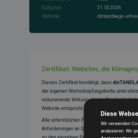
Gültig bis
31.10.2026
Website
dintandlæge-erhve
Zertifikat: Websites, die Klimapr
Dieses Zertifikat bestätigt, dass
dinTANDL
der eigenen Wertschöpfungskette unterstütz
reduzierende Wirkung, die im Durchschnitt 
Website entspricht.
Diese Webse
Alle unterstützten Projekte werden durch
Go
Wir verwenden Coo
Anforderungen an Qualität, tatsächliche Kli
analysieren. Wir 
zu den einzelnen Projekten finden
Sie hier.