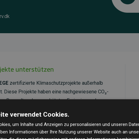
rv.dk
ojekte unterstützen
ÆGE
zertifizierte Klimaschutzprojekte außerhalb
t. Diese Projekte haben eine nachgewiesene CO₂-
dem Doppelten der geschätzten Emissionen der
ite verwendet Cookies.
ld Standard
verifiziert und erfüllen höchste
kies, um Inhalte und Anzeigen zu personalisieren und unseren Date
mawirkung und Transparenz. Weitere Informationen
geben Informationen über Ihre Nutzung unserer Website auch an uns