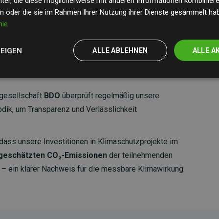
ter, die diese möglicherweise mit anderen Informationen kombinieren
en oder die sie im Rahmen Ihrer Nutzung ihrer Dienste gesammelt ha
nie
ZEIGEN
ALLE ABLEHNEN
ALLE A
gesellschaft
BDO
überprüft regelmäßig unsere
ik, um Transparenz und Verlässlichkeit
dass unsere Investitionen in Klimaschutzprojekte im
 geschätzten CO₂-Emissionen
der teilnehmenden
 ein klarer Nachweis für die messbare Klimawirkung