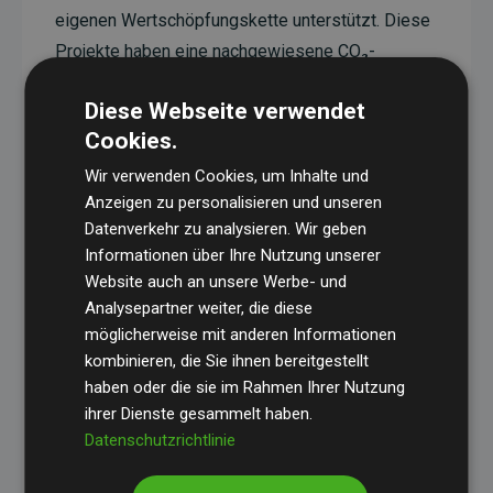
eigenen Wertschöpfungskette unterstützt. Diese
Projekte haben eine nachgewiesene CO₂-
reduzierende Wirkung, die im Durchschnitt dem
Diese Webseite verwendet
Doppelten der geschätzten Emissionen der
Cookies.
Website entspricht.
Wir verwenden Cookies, um Inhalte und
Alle unterstützten Projekte werden durch
Gold
Anzeigen zu personalisieren und unseren
Standard
verifiziert und erfüllen höchste
Datenverkehr zu analysieren. Wir geben
Anforderungen an Qualität, tatsächliche
Informationen über Ihre Nutzung unserer
Klimawirkung und Transparenz. Weitere
Website auch an unsere Werbe- und
Informationen zu den einzelnen Projekten finden
Analysepartner weiter, die diese
möglicherweise mit anderen Informationen
Sie hier.
kombinieren, die Sie ihnen bereitgestellt
haben oder die sie im Rahmen Ihrer Nutzung
ihrer Dienste gesammelt haben.
Datenschutzrichtlinie
Initiative Websites, die Klimaprojekte unterstützen