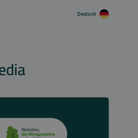
Deutsch
edia