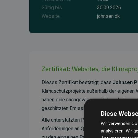
Gültig bis
30.09.2026
Website
johnsen.dk
Zertifikat: Websites, die Klimapr
Dieses Zertifikat bestätigt, dass
Johnsen Pr
Klimaschutzprojekte außerhalb der eigenen 
haben eine nachgewiesene CO₂-reduzierende
geschätzten Emissionen der Website entspri
Diese Webse
Alle unterstützten Projekte werden durch
Go
Wir verwenden Coo
Anforderungen an Qualität, tatsächliche Kli
analysieren. Wir 
zu den einzelnen Projekten finden
Sie hier.