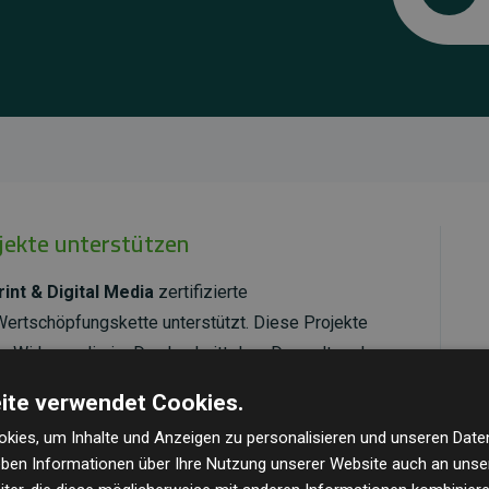
ojekte unterstützen
int & Digital Media
zertifizierte
Wertschöpfungskette unterstützt. Diese Projekte
 Wirkung, die im Durchschnitt dem Doppelten der
cht.
ite verwendet Cookies.
ld Standard
verifiziert und erfüllen höchste
kies, um Inhalte und Anzeigen zu personalisieren und unseren Date
mawirkung und Transparenz. Weitere Informationen
geben Informationen über Ihre Nutzung unserer Website auch an uns