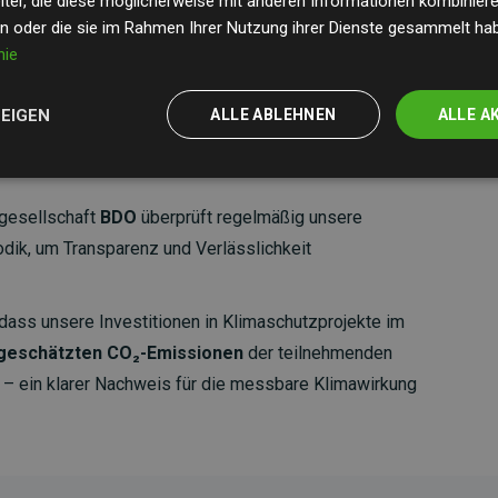
ter, die diese möglicherweise mit anderen Informationen kombinieren
en oder die sie im Rahmen Ihrer Nutzung ihrer Dienste gesammelt ha
nie
ZEIGEN
ALLE ABLEHNEN
ALLE A
gesellschaft
BDO
überprüft regelmäßig unsere
ik, um Transparenz und Verlässlichkeit
dass unsere Investitionen in Klimaschutzprojekte im
 geschätzten CO₂-Emissionen
der teilnehmenden
 ein klarer Nachweis für die messbare Klimawirkung