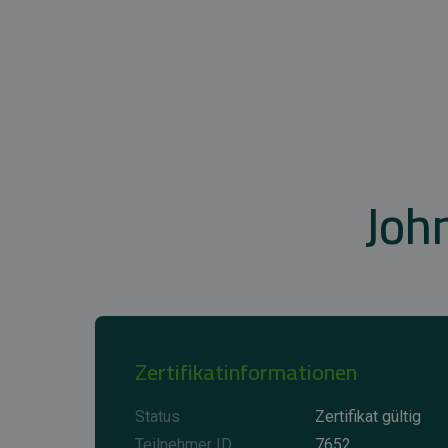
Joh
Zertifikatinformationen
Status
Zertifikat gültig
Teilnehmer ID
7652