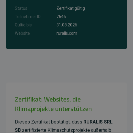
Status
Zertifikat gültig
Teilnehmer ID
7646
Gültig bis
31.08.2026
Website
ruralis.com
Zertifikat: Websites, die
Klimaprojekte unterstützen
Dieses Zertifikat bestätigt, dass
RURALIS SRL
SB
zertifizierte Klimaschutzprojekte außerhalb