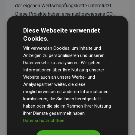
der eigenen Wertschöpfungskette unterstützt.
Diese Projekte haben eine nachgewiesene CO₂-
reduzierende Wirkung, die im Durchschnitt dem
Diese Webseite verwendet
Doppelten der geschätzten Emissionen der
Cookies.
Website entspricht.
Wir verwenden Cookies, um Inhalte und
Alle unterstützten Projekte werden durch
Gold
Anzeigen zu personalisieren und unseren
Standard
verifiziert und erfüllen höchste
Datenverkehr zu analysieren. Wir geben
Anforderungen an Qualität, tatsächliche
Informationen über Ihre Nutzung unserer
Klimawirkung und Transparenz. Weitere
Website auch an unsere Werbe- und
Informationen zu den einzelnen Projekten finden
Analysepartner weiter, die diese
möglicherweise mit anderen Informationen
Sie hier.
kombinieren, die Sie ihnen bereitgestellt
haben oder die sie im Rahmen Ihrer Nutzung
ihrer Dienste gesammelt haben.
Datenschutzrichtlinie
Initiative Websites, die Klimaprojekte unterstützen