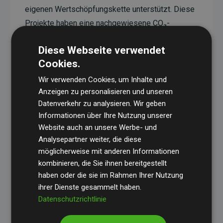
eigenen Wertschöpfungskette unterstützt. Diese
Projekte haben eine nachgewiesene CO₂-
reduzierende Wirkung, die im Durchschnitt dem
Diese Webseite verwendet
Doppelten der geschätzten Emissionen der
Cookies.
Website entspricht.
Wir verwenden Cookies, um Inhalte und
Alle unterstützten Projekte werden durch
Gold
Anzeigen zu personalisieren und unseren
Standard
verifiziert und erfüllen höchste
Datenverkehr zu analysieren. Wir geben
Anforderungen an Qualität, tatsächliche
Informationen über Ihre Nutzung unserer
Klimawirkung und Transparenz. Weitere
Website auch an unsere Werbe- und
Informationen zu den einzelnen Projekten finden
Analysepartner weiter, die diese
möglicherweise mit anderen Informationen
Sie hier.
kombinieren, die Sie ihnen bereitgestellt
haben oder die sie im Rahmen Ihrer Nutzung
ihrer Dienste gesammelt haben.
Datenschutzrichtlinie
Initiative Websites, die Klimaprojekte unterstützen