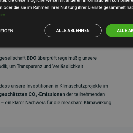
ter, die diese möglicherweise mit anderen Informationen kombinieren
en oder die sie im Rahmen Ihrer Nutzung ihrer Dienste gesammelt ha
nie
ZEIGEN
ALLE ABLEHNEN
ALLE A
gesellschaft
BDO
überprüft regelmäßig unsere
ik, um Transparenz und Verlässlichkeit
dass unsere Investitionen in Klimaschutzprojekte im
 geschätzten CO₂-Emissionen
der teilnehmenden
 ein klarer Nachweis für die messbare Klimawirkung