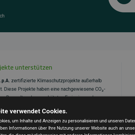
/ch
ojekte unterstützen
.p.A.
zertifizierte Klimaschutzprojekte außerhalb
t. Diese Projekte haben eine nachgewiesene CO₂-
dem Doppelten der geschätzten Emissionen der
ite verwendet Cookies.
ld Standard
verifiziert und erfüllen höchste
kies, um Inhalte und Anzeigen zu personalisieren und unseren Date
mawirkung und Transparenz. Weitere Informationen
geben Informationen über Ihre Nutzung unserer Website auch an uns