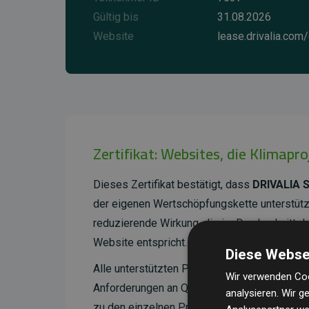
Gültig bis
31.08.2026
Website
lease.drivalia.com
Zertifikat: Websites, die Klimapr
Dieses Zertifikat bestätigt, dass
DRIVALIA S
der eigenen Wertschöpfungskette unterstütz
reduzierende Wirkung, die im Durchschnitt 
Website entspricht.
Diese Webse
Alle unterstützten Projekte werden durch
Go
Wir verwenden Coo
Anforderungen an Qualität, tatsächliche Kli
analysieren. Wir 
zu den einzelnen Projekten finden
Sie hier.