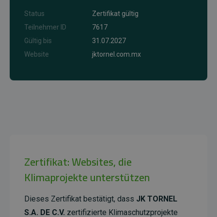
Status
Zertifikat gültig
Teilnehmer ID
7617
Gültig bis
31.07.2027
Website
jktornel.com.mx
Zertifikat: Websites, die
Klimaprojekte unterstützen
Dieses Zertifikat bestätigt, dass
JK TORNEL
S.A. DE C.V.
zertifizierte Klimaschutzprojekte