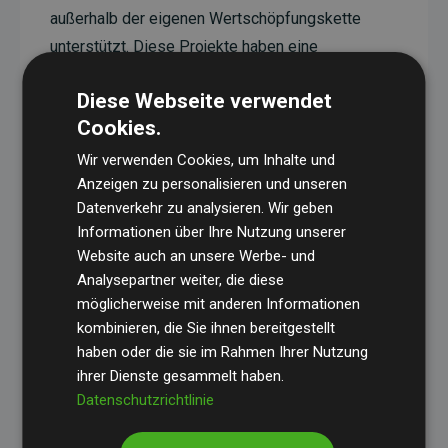
außerhalb der eigenen Wertschöpfungskette
unterstützt. Diese Projekte haben eine
nachgewiesene CO₂-reduzierende Wirkung, die
Diese Webseite verwendet
im Durchschnitt dem Doppelten der geschätzten
Cookies.
Emissionen der Website entspricht.
Wir verwenden Cookies, um Inhalte und
Alle unterstützten Projekte werden durch
Gold
Anzeigen zu personalisieren und unseren
Standard
verifiziert und erfüllen höchste
Datenverkehr zu analysieren. Wir geben
Anforderungen an Qualität, tatsächliche
Informationen über Ihre Nutzung unserer
Klimawirkung und Transparenz. Weitere
Website auch an unsere Werbe- und
Informationen zu den einzelnen Projekten finden
Analysepartner weiter, die diese
möglicherweise mit anderen Informationen
Sie hier.
kombinieren, die Sie ihnen bereitgestellt
haben oder die sie im Rahmen Ihrer Nutzung
ihrer Dienste gesammelt haben.
Datenschutzrichtlinie
Initiative Websites, die Klimaprojekte unterstützen