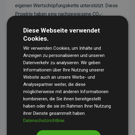
eigenen Wertschöpfungskette unterstützt. Diese
Projekte haben eine nachgewiesene CO₂-
reduzierende Wirkung, die im Durchschnitt dem
Diese Webseite verwendet
Doppelten der geschätzten Emissionen der
Cookies.
Website entspricht.
Wir verwenden Cookies, um Inhalte und
Alle unterstützten Projekte werden durch
Gold
Anzeigen zu personalisieren und unseren
Standard
verifiziert und erfüllen höchste
Datenverkehr zu analysieren. Wir geben
Anforderungen an Qualität, tatsächliche
Informationen über Ihre Nutzung unserer
Klimawirkung und Transparenz. Weitere
Website auch an unsere Werbe- und
Informationen zu den einzelnen Projekten finden
Analysepartner weiter, die diese
möglicherweise mit anderen Informationen
Sie hier.
kombinieren, die Sie ihnen bereitgestellt
haben oder die sie im Rahmen Ihrer Nutzung
ihrer Dienste gesammelt haben.
Datenschutzrichtlinie
Initiative Websites, die Klimaprojekte unterstützen