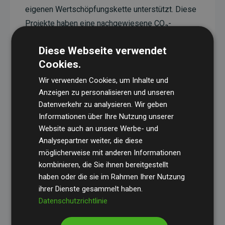
eigenen Wertschöpfungskette unterstützt. Diese
Projekte haben eine nachgewiesene CO₂-
reduzierende Wirkung, die im Durchschnitt dem
Diese Webseite verwendet
Doppelten der geschätzten Emissionen der
Cookies.
Website entspricht.
Wir verwenden Cookies, um Inhalte und
Alle unterstützten Projekte werden durch
Gold
Anzeigen zu personalisieren und unseren
Standard
verifiziert und erfüllen höchste
Datenverkehr zu analysieren. Wir geben
Anforderungen an Qualität, tatsächliche
Informationen über Ihre Nutzung unserer
Klimawirkung und Transparenz. Weitere
Website auch an unsere Werbe- und
Informationen zu den einzelnen Projekten finden
Analysepartner weiter, die diese
möglicherweise mit anderen Informationen
Sie hier.
kombinieren, die Sie ihnen bereitgestellt
haben oder die sie im Rahmen Ihrer Nutzung
ihrer Dienste gesammelt haben.
Datenschutzrichtlinie
Initiative Websites, die Klimaprojekte unterstützen