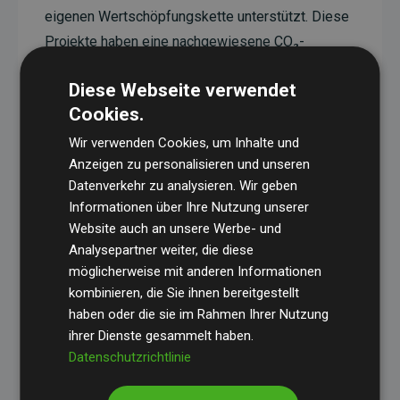
eigenen Wertschöpfungskette unterstützt. Diese
Projekte haben eine nachgewiesene CO₂-
reduzierende Wirkung, die im Durchschnitt dem
Diese Webseite verwendet
Doppelten der geschätzten Emissionen der
Cookies.
Website entspricht.
Wir verwenden Cookies, um Inhalte und
Alle unterstützten Projekte werden durch
Gold
Anzeigen zu personalisieren und unseren
Standard
verifiziert und erfüllen höchste
Datenverkehr zu analysieren. Wir geben
Anforderungen an Qualität, tatsächliche
Informationen über Ihre Nutzung unserer
Klimawirkung und Transparenz. Weitere
Website auch an unsere Werbe- und
Informationen zu den einzelnen Projekten finden
Analysepartner weiter, die diese
möglicherweise mit anderen Informationen
Sie hier.
kombinieren, die Sie ihnen bereitgestellt
haben oder die sie im Rahmen Ihrer Nutzung
ihrer Dienste gesammelt haben.
Datenschutzrichtlinie
Initiative Websites, die Klimaprojekte unterstützen