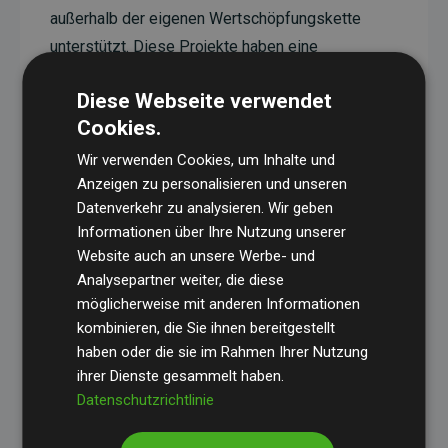
außerhalb der eigenen Wertschöpfungskette
unterstützt. Diese Projekte haben eine
nachgewiesene CO₂-reduzierende Wirkung, die
Diese Webseite verwendet
im Durchschnitt dem Doppelten der geschätzten
Cookies.
Emissionen der Website entspricht.
Wir verwenden Cookies, um Inhalte und
Alle unterstützten Projekte werden durch
Gold
Anzeigen zu personalisieren und unseren
Standard
verifiziert und erfüllen höchste
Datenverkehr zu analysieren. Wir geben
Anforderungen an Qualität, tatsächliche
Informationen über Ihre Nutzung unserer
Klimawirkung und Transparenz. Weitere
Website auch an unsere Werbe- und
Informationen zu den einzelnen Projekten finden
Analysepartner weiter, die diese
möglicherweise mit anderen Informationen
Sie hier.
kombinieren, die Sie ihnen bereitgestellt
haben oder die sie im Rahmen Ihrer Nutzung
ihrer Dienste gesammelt haben.
Datenschutzrichtlinie
Initiative Websites, die Klimaprojekte unterstützen