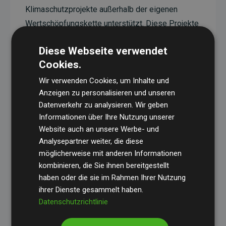
Klimaschutzprojekte außerhalb der eigenen
Wertschöpfungskette unterstützt. Diese Projekte
haben eine nachgewiesene CO₂-reduzierende
Diese Webseite verwendet
Wirkung, die im Durchschnitt dem Doppelten der
Cookies.
geschätzten Emissionen der Website entspricht.
Wir verwenden Cookies, um Inhalte und
Alle unterstützten Projekte werden durch
Gold
Anzeigen zu personalisieren und unseren
Standard
verifiziert und erfüllen höchste
Datenverkehr zu analysieren. Wir geben
Anforderungen an Qualität, tatsächliche
Informationen über Ihre Nutzung unserer
Klimawirkung und Transparenz. Weitere
Website auch an unsere Werbe- und
Informationen zu den einzelnen Projekten finden
Analysepartner weiter, die diese
möglicherweise mit anderen Informationen
Sie hier.
kombinieren, die Sie ihnen bereitgestellt
haben oder die sie im Rahmen Ihrer Nutzung
ihrer Dienste gesammelt haben.
Datenschutzrichtlinie
Initiative Websites, die Klimaprojekte unterstützen