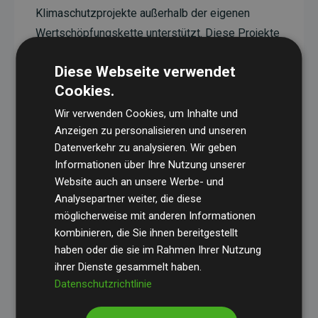
Klimaschutzprojekte außerhalb der eigenen
Wertschöpfungskette unterstützt. Diese Projekte
haben eine nachgewiesene CO₂-reduzierende
Diese Webseite verwendet
Wirkung, die im Durchschnitt dem Doppelten der
Cookies.
geschätzten Emissionen der Website entspricht.
Wir verwenden Cookies, um Inhalte und
Alle unterstützten Projekte werden durch
Gold
Anzeigen zu personalisieren und unseren
Standard
verifiziert und erfüllen höchste
Datenverkehr zu analysieren. Wir geben
Anforderungen an Qualität, tatsächliche
Informationen über Ihre Nutzung unserer
Klimawirkung und Transparenz. Weitere
Website auch an unsere Werbe- und
Informationen zu den einzelnen Projekten finden
Analysepartner weiter, die diese
möglicherweise mit anderen Informationen
Sie hier.
kombinieren, die Sie ihnen bereitgestellt
haben oder die sie im Rahmen Ihrer Nutzung
ihrer Dienste gesammelt haben.
Datenschutzrichtlinie
Initiative Websites, die Klimaprojekte unterstützen