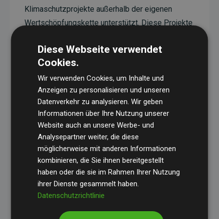
Klimaschutzprojekte außerhalb der eigenen
Wertschöpfungskette unterstützt. Diese Projekte
haben eine nachgewiesene CO₂-reduzierende
Diese Webseite verwendet
Wirkung, die im Durchschnitt dem Doppelten der
Cookies.
geschätzten Emissionen der Website entspricht.
Wir verwenden Cookies, um Inhalte und
Alle unterstützten Projekte werden durch
Gold
Anzeigen zu personalisieren und unseren
Standard
verifiziert und erfüllen höchste
Datenverkehr zu analysieren. Wir geben
Anforderungen an Qualität, tatsächliche
Informationen über Ihre Nutzung unserer
Klimawirkung und Transparenz. Weitere
Website auch an unsere Werbe- und
Informationen zu den einzelnen Projekten finden
Analysepartner weiter, die diese
möglicherweise mit anderen Informationen
Sie hier.
kombinieren, die Sie ihnen bereitgestellt
haben oder die sie im Rahmen Ihrer Nutzung
ihrer Dienste gesammelt haben.
Datenschutzrichtlinie
Initiative Websites, die Klimaprojekte unterstützen