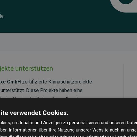
de
ojekte unterstützen
uxe GmbH
zertifizierte Klimaschutzprojekte
unterstützt. Diese Projekte haben eine
ie im Durchschnitt dem Doppelten der
cht.
ite verwendet Cookies.
ld Standard
verifiziert und erfüllen höchste
kies, um Inhalte und Anzeigen zu personalisieren und unseren Date
mawirkung und Transparenz. Weitere Informationen
geben Informationen über Ihre Nutzung unserer Website auch an uns