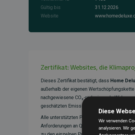
Gültig bis
31.12.2026
Website
www.homedeluxe.
Zertifikat: Websites, die Klimapr
Dieses Zertifikat bestätigt, dass
Home Del
außerhalb der eigenen Wertschöpfungskette 
nachgewiesene CO₂-reduzierende Wirkung, d
geschätzten Emissionen der Website entspri
Diese Webse
Alle unterstützten Projekte werden durch
Go
Wir verwenden Coo
Anforderungen an Qualität, tatsächliche Kli
analysieren. Wir 
zu den einzelnen Projekten finden
Sie hier.