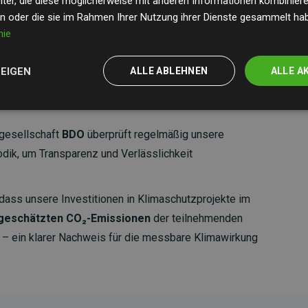
ter, die diese möglicherweise mit anderen Informationen kombinieren
en oder die sie im Rahmen Ihrer Nutzung ihrer Dienste gesammelt ha
nie
ZEIGEN
ALLE ABLEHNEN
ALLE A
gesellschaft
BDO
überprüft regelmäßig unsere
ik, um Transparenz und Verlässlichkeit
dass unsere Investitionen in Klimaschutzprojekte im
 geschätzten CO₂-Emissionen
der teilnehmenden
 ein klarer Nachweis für die messbare Klimawirkung