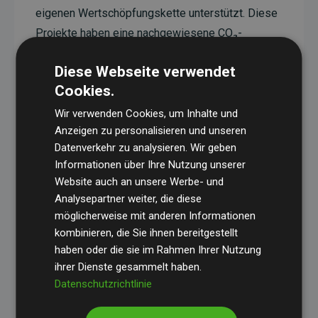
eigenen Wertschöpfungskette unterstützt. Diese
Projekte haben eine nachgewiesene CO₂-
reduzierende Wirkung, die im Durchschnitt dem
Diese Webseite verwendet
Doppelten der geschätzten Emissionen der
Cookies.
Website entspricht.
Wir verwenden Cookies, um Inhalte und
Alle unterstützten Projekte werden durch
Gold
Anzeigen zu personalisieren und unseren
Standard
verifiziert und erfüllen höchste
Datenverkehr zu analysieren. Wir geben
Anforderungen an Qualität, tatsächliche
Informationen über Ihre Nutzung unserer
Klimawirkung und Transparenz. Weitere
Website auch an unsere Werbe- und
Informationen zu den einzelnen Projekten finden
Analysepartner weiter, die diese
möglicherweise mit anderen Informationen
Sie hier.
kombinieren, die Sie ihnen bereitgestellt
haben oder die sie im Rahmen Ihrer Nutzung
ihrer Dienste gesammelt haben.
Datenschutzrichtlinie
Initiative Websites, die Klimaprojekte unterstützen