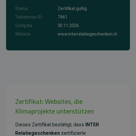
Status
Zertifikat gültig
Teilnehmer ID
7461
Gültig bis
30.11.2026
Website
www.interrelatiegeschenken.nl
Zertifikat: Websites, die
Klimaprojekte unterstützen
Dieses Zertifikat bestätigt, dass
INTER
Relatiegeschenken
zertifizierte