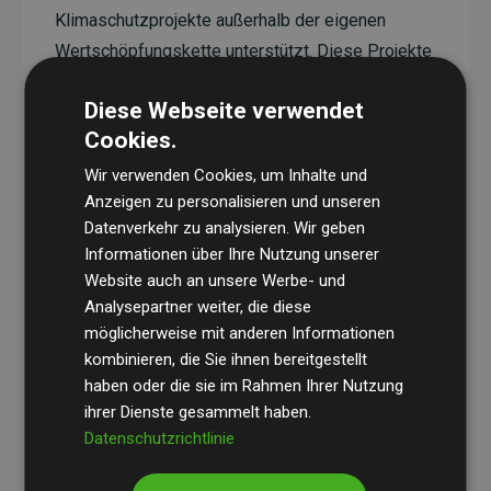
Klimaschutzprojekte außerhalb der eigenen
Wertschöpfungskette unterstützt. Diese Projekte
haben eine nachgewiesene CO₂-reduzierende
Diese Webseite verwendet
Wirkung, die im Durchschnitt dem Doppelten der
Cookies.
geschätzten Emissionen der Website entspricht.
Wir verwenden Cookies, um Inhalte und
Alle unterstützten Projekte werden durch
Gold
Anzeigen zu personalisieren und unseren
Standard
verifiziert und erfüllen höchste
Datenverkehr zu analysieren. Wir geben
Anforderungen an Qualität, tatsächliche
Informationen über Ihre Nutzung unserer
Klimawirkung und Transparenz. Weitere
Website auch an unsere Werbe- und
Informationen zu den einzelnen Projekten finden
Analysepartner weiter, die diese
möglicherweise mit anderen Informationen
Sie hier.
kombinieren, die Sie ihnen bereitgestellt
haben oder die sie im Rahmen Ihrer Nutzung
ihrer Dienste gesammelt haben.
Datenschutzrichtlinie
Initiative Websites, die Klimaprojekte unterstützen