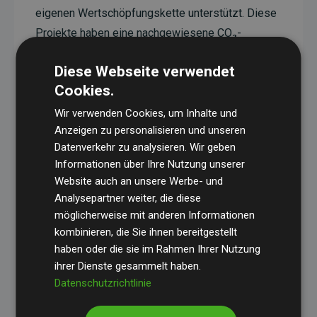
eigenen Wertschöpfungskette unterstützt. Diese
Projekte haben eine nachgewiesene CO₂-
reduzierende Wirkung, die im Durchschnitt dem
Diese Webseite verwendet
Doppelten der geschätzten Emissionen der
Cookies.
Website entspricht.
Wir verwenden Cookies, um Inhalte und
Alle unterstützten Projekte werden durch
Gold
Anzeigen zu personalisieren und unseren
Standard
verifiziert und erfüllen höchste
Datenverkehr zu analysieren. Wir geben
Anforderungen an Qualität, tatsächliche
Informationen über Ihre Nutzung unserer
Klimawirkung und Transparenz. Weitere
Website auch an unsere Werbe- und
Informationen zu den einzelnen Projekten finden
Analysepartner weiter, die diese
möglicherweise mit anderen Informationen
Sie hier.
kombinieren, die Sie ihnen bereitgestellt
haben oder die sie im Rahmen Ihrer Nutzung
ihrer Dienste gesammelt haben.
Datenschutzrichtlinie
Initiative Websites, die Klimaprojekte unterstützen