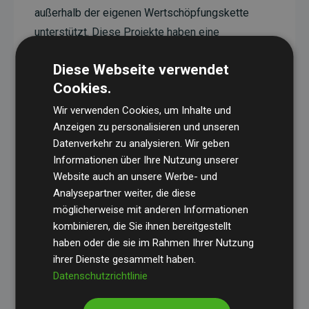
außerhalb der eigenen Wertschöpfungskette
unterstützt. Diese Projekte haben eine
nachgewiesene CO₂-reduzierende Wirkung, die
Diese Webseite verwendet
im Durchschnitt dem Doppelten der geschätzten
Cookies.
Emissionen der Website entspricht.
Wir verwenden Cookies, um Inhalte und
Alle unterstützten Projekte werden durch
Gold
Anzeigen zu personalisieren und unseren
Standard
verifiziert und erfüllen höchste
Datenverkehr zu analysieren. Wir geben
Anforderungen an Qualität, tatsächliche
Informationen über Ihre Nutzung unserer
Klimawirkung und Transparenz. Weitere
Website auch an unsere Werbe- und
Informationen zu den einzelnen Projekten finden
Analysepartner weiter, die diese
möglicherweise mit anderen Informationen
Sie hier.
kombinieren, die Sie ihnen bereitgestellt
haben oder die sie im Rahmen Ihrer Nutzung
ihrer Dienste gesammelt haben.
Datenschutzrichtlinie
Initiative Websites, die Klimaprojekte unterstützen