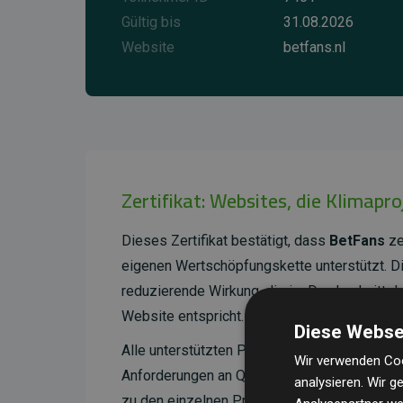
Gültig bis
31.08.2026
Website
betfans.nl
Zertifikat: Websites, die Klimapr
Dieses Zertifikat bestätigt, dass
BetFans
ze
eigenen Wertschöpfungskette unterstützt. 
reduzierende Wirkung, die im Durchschnitt 
Website entspricht.
Diese Webse
Alle unterstützten Projekte werden durch
Go
Wir verwenden Coo
Anforderungen an Qualität, tatsächliche Kli
analysieren. Wir 
zu den einzelnen Projekten finden
Sie hier.