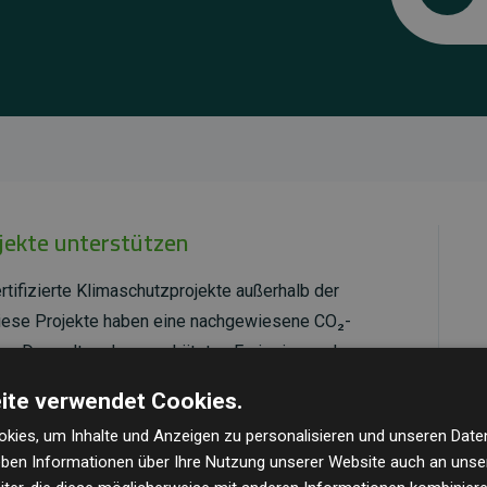
ojekte unterstützen
rtifizierte Klimaschutzprojekte außerhalb der
Diese Projekte haben eine nachgewiesene CO₂-
dem Doppelten der geschätzten Emissionen der
ite verwendet Cookies.
ld Standard
verifiziert und erfüllen höchste
kies, um Inhalte und Anzeigen zu personalisieren und unseren Date
mawirkung und Transparenz. Weitere Informationen
geben Informationen über Ihre Nutzung unserer Website auch an uns