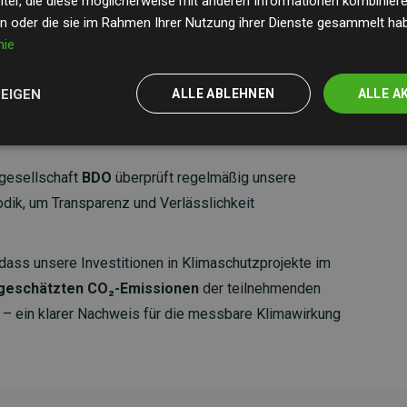
ter, die diese möglicherweise mit anderen Informationen kombinieren
en oder die sie im Rahmen Ihrer Nutzung ihrer Dienste gesammelt ha
nie
ZEIGEN
ALLE ABLEHNEN
ALLE A
gesellschaft
BDO
überprüft regelmäßig unsere
ik, um Transparenz und Verlässlichkeit
dass unsere Investitionen in Klimaschutzprojekte im
 geschätzten CO₂-Emissionen
der teilnehmenden
 ein klarer Nachweis für die messbare Klimawirkung