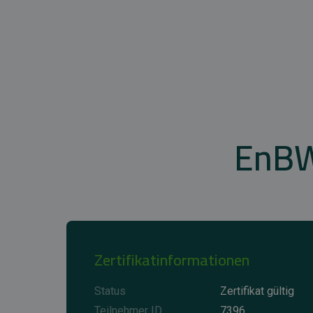
EnBW
Zertifikatinformationen
Status
Zertifikat gültig
Teilnehmer ID
7396