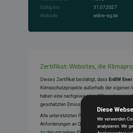
Gültig bis
31.07.2027
Website
enbw-eg.de
Zertifikat: Websites, die Klimapr
Dieses Zertifikat bestätigt, dass
EnBW Ener
Klimaschutzprojekte außerhalb der eigenen 
haben eine nachgewiesene CO₂-reduzierende
geschätzten Emissionen der Website entspri
Diese Webse
Alle unterstützten Projekte werden durch
Go
Wir verwenden Coo
Anforderungen an Qualität, tatsächliche Kli
analysieren. Wir 
zu den einzelnen Projekten finden
Sie hier.