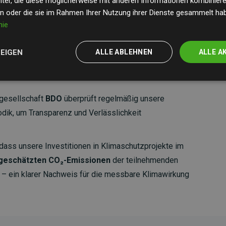
ter, die diese möglicherweise mit anderen Informationen kombinieren
en oder die sie im Rahmen Ihrer Nutzung ihrer Dienste gesammelt ha
nie
ZEIGEN
ALLE ABLEHNEN
ALLE A
gesellschaft
BDO
überprüft regelmäßig unsere
ik, um Transparenz und Verlässlichkeit
dass unsere Investitionen in Klimaschutzprojekte im
 geschätzten CO₂-Emissionen
der teilnehmenden
 ein klarer Nachweis für die messbare Klimawirkung