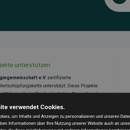
ojekte unterstützen
giegemeinschaft e.V.
zertifizierte
Wertschöpfungskette unterstützt. Diese Projekte
 Wirkung, die im Durchschnitt dem Doppelten der
cht.
ite verwendet Cookies.
ld Standard
verifiziert und erfüllen höchste
kies, um Inhalte und Anzeigen zu personalisieren und unseren Date
mawirkung und Transparenz. Weitere Informationen
geben Informationen über Ihre Nutzung unserer Website auch an uns