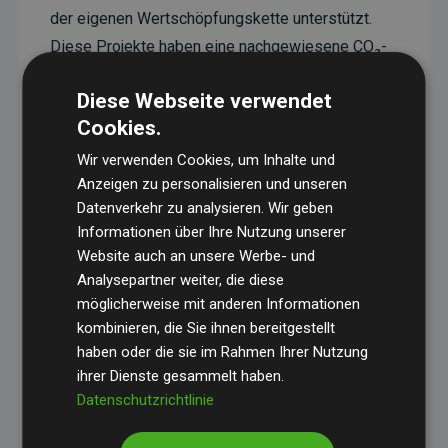
der eigenen Wertschöpfungskette unterstützt.
Diese Projekte haben eine nachgewiesene CO₂-
reduzierende Wirkung, die im Durchschnitt dem
Diese Webseite verwendet
Doppelten der geschätzten Emissionen der
Cookies.
Website entspricht.
Wir verwenden Cookies, um Inhalte und
Alle unterstützten Projekte werden durch
Gold
Anzeigen zu personalisieren und unseren
Standard
verifiziert und erfüllen höchste
Datenverkehr zu analysieren. Wir geben
Anforderungen an Qualität, tatsächliche
Informationen über Ihre Nutzung unserer
Klimawirkung und Transparenz. Weitere
Website auch an unsere Werbe- und
Informationen zu den einzelnen Projekten finden
Analysepartner weiter, die diese
möglicherweise mit anderen Informationen
Sie hier.
kombinieren, die Sie ihnen bereitgestellt
haben oder die sie im Rahmen Ihrer Nutzung
ihrer Dienste gesammelt haben.
Datenschutzrichtlinie
Initiative Websites, die Klimaprojekte unterstützen