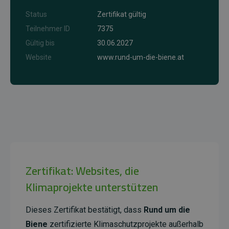
Status
Zertifikat gültig
Teilnehmer ID
7375
Gültig bis
30.06.2027
Website
www.rund-um-die-biene.at
Zertifikat: Websites, die
Klimaprojekte unterstützen
Dieses Zertifikat bestätigt, dass
Rund um die
Biene
zertifizierte Klimaschutzprojekte außerhalb