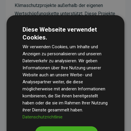
Klimaschutzprojekte außerhalb der eigenen
Wertschöpfungskette unterstützt. Diese Projekte
haben eine nachgewiesene CO₂-reduzierende
Diese Webseite verwendet
Wirkung, die im Durchschnitt dem Doppelten der
Cookies.
geschätzten Emissionen der Website entspricht.
Wir verwenden Cookies, um Inhalte und
Alle unterstützten Projekte werden durch
Gold
Anzeigen zu personalisieren und unseren
Standard
verifiziert und erfüllen höchste
Datenverkehr zu analysieren. Wir geben
Anforderungen an Qualität, tatsächliche
Informationen über Ihre Nutzung unserer
Klimawirkung und Transparenz. Weitere
Website auch an unsere Werbe- und
Informationen zu den einzelnen Projekten finden
Analysepartner weiter, die diese
möglicherweise mit anderen Informationen
Sie hier.
kombinieren, die Sie ihnen bereitgestellt
haben oder die sie im Rahmen Ihrer Nutzung
ihrer Dienste gesammelt haben.
Datenschutzrichtlinie
Initiative Websites, die Klimaprojekte unterstützen