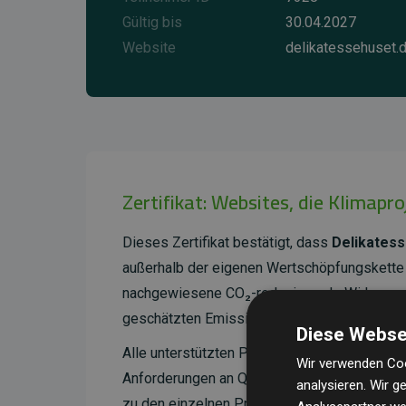
Gültig bis
30.04.2027
Website
delikatessehuset.
Zertifikat: Websites, die Klimapr
Dieses Zertifikat bestätigt, dass
Delikates
außerhalb der eigenen Wertschöpfungskette 
nachgewiesene CO₂-reduzierende Wirkung, d
geschätzten Emissionen der Website entspri
Diese Webse
Alle unterstützten Projekte werden durch
Go
Wir verwenden Coo
Anforderungen an Qualität, tatsächliche Kli
analysieren. Wir 
zu den einzelnen Projekten finden
Sie hier.