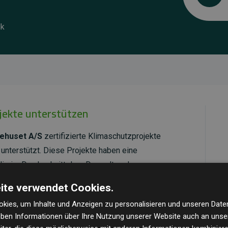
dk
ojekte unterstützen
sehuset A/S
zertifizierte Klimaschutzprojekte
unterstützt. Diese Projekte haben eine
ie im Durchschnitt dem Doppelten der
cht.
ite verwendet Cookies.
ld Standard
verifiziert und erfüllen höchste
kies, um Inhalte und Anzeigen zu personalisieren und unseren Date
mawirkung und Transparenz. Weitere Informationen
geben Informationen über Ihre Nutzung unserer Website auch an uns