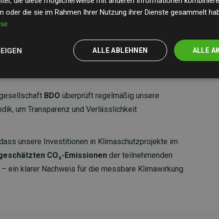
ter, die diese möglicherweise mit anderen Informationen kombinieren
en oder die sie im Rahmen Ihrer Nutzung ihrer Dienste gesammelt ha
nie
ZEIGEN
ALLE ABLEHNEN
ALLE A
gesellschaft
BDO
überprüft regelmäßig unsere
ik, um Transparenz und Verlässlichkeit
dass unsere Investitionen in Klimaschutzprojekte im
 geschätzten CO₂-Emissionen
der teilnehmenden
 ein klarer Nachweis für die messbare Klimawirkung