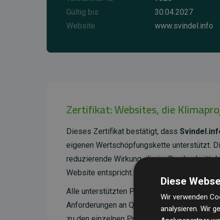
Gültig bis
30.04.2027
Website
www.svindel.info
Zertifikat: Websites, die Klimapr
Dieses Zertifikat bestätigt, dass
Svindel.inf
eigenen Wertschöpfungskette unterstützt. 
reduzierende Wirkung, die im Durchschnitt 
Website entspricht.
Diese Webse
Alle unterstützten Projekte werden durch
Go
Wir verwenden Coo
Anforderungen an Qualität, tatsächliche Kli
analysieren. Wir 
zu den einzelnen Projekten finden
Sie hier.