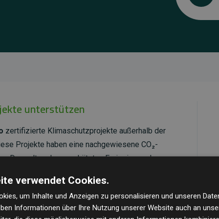
ojekte unterstützen
o
zertifizierte Klimaschutzprojekte außerhalb der
Diese Projekte haben eine nachgewiesene CO₂-
dem Doppelten der geschätzten Emissionen der
ite verwendet Cookies.
ld Standard
verifiziert und erfüllen höchste
kies, um Inhalte und Anzeigen zu personalisieren und unseren Date
mawirkung und Transparenz. Weitere Informationen
geben Informationen über Ihre Nutzung unserer Website auch an uns