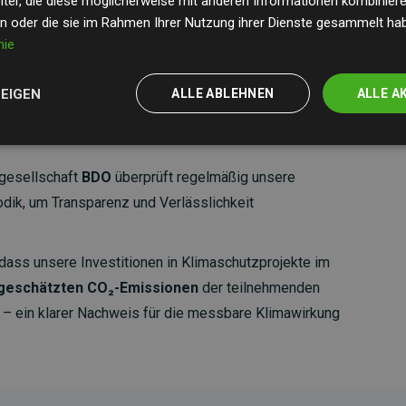
ter, die diese möglicherweise mit anderen Informationen kombinieren
en oder die sie im Rahmen Ihrer Nutzung ihrer Dienste gesammelt ha
nie
ZEIGEN
ALLE ABLEHNEN
ALLE A
gesellschaft
BDO
überprüft regelmäßig unsere
ik, um Transparenz und Verlässlichkeit
dass unsere Investitionen in Klimaschutzprojekte im
 geschätzten CO₂-Emissionen
der teilnehmenden
 ein klarer Nachweis für die messbare Klimawirkung