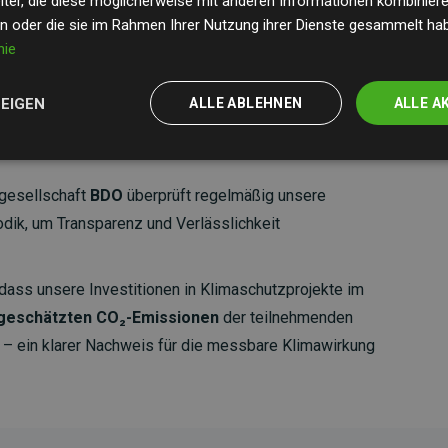
ter, die diese möglicherweise mit anderen Informationen kombinieren
en oder die sie im Rahmen Ihrer Nutzung ihrer Dienste gesammelt ha
nie
ZEIGEN
ALLE ABLEHNEN
ALLE A
gesellschaft
BDO
überprüft regelmäßig unsere
ik, um Transparenz und Verlässlichkeit
dass unsere Investitionen in Klimaschutzprojekte im
 geschätzten CO₂-Emissionen
der teilnehmenden
 ein klarer Nachweis für die messbare Klimawirkung