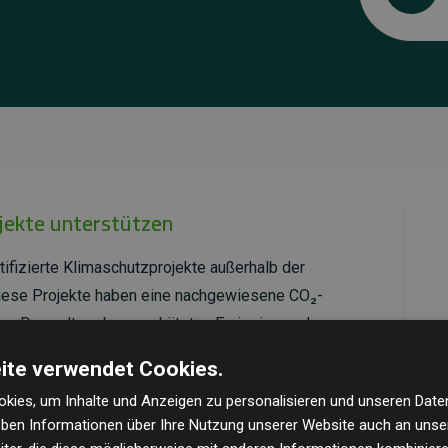
ojekte unterstützen
tifizierte Klimaschutzprojekte außerhalb der
Diese Projekte haben eine nachgewiesene CO₂-
dem Doppelten der geschätzten Emissionen der
ite verwendet Cookies.
ld Standard
verifiziert und erfüllen höchste
kies, um Inhalte und Anzeigen zu personalisieren und unseren Date
mawirkung und Transparenz. Weitere Informationen
geben Informationen über Ihre Nutzung unserer Website auch an uns