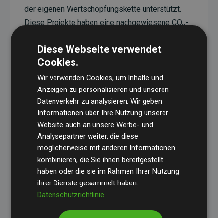
der eigenen Wertschöpfungskette unterstützt.
Diese Projekte haben eine nachgewiesene CO₂-
reduzierende Wirkung, die im Durchschnitt dem
Diese Webseite verwendet
Doppelten der geschätzten Emissionen der
Cookies.
Website entspricht.
Wir verwenden Cookies, um Inhalte und
Alle unterstützten Projekte werden durch
Gold
Anzeigen zu personalisieren und unseren
Standard
verifiziert und erfüllen höchste
Datenverkehr zu analysieren. Wir geben
Anforderungen an Qualität, tatsächliche
Informationen über Ihre Nutzung unserer
Klimawirkung und Transparenz. Weitere
Website auch an unsere Werbe- und
Informationen zu den einzelnen Projekten finden
Analysepartner weiter, die diese
möglicherweise mit anderen Informationen
Sie hier.
kombinieren, die Sie ihnen bereitgestellt
haben oder die sie im Rahmen Ihrer Nutzung
ihrer Dienste gesammelt haben.
Datenschutzrichtlinie
Initiative Websites, die Klimaprojekte unterstützen