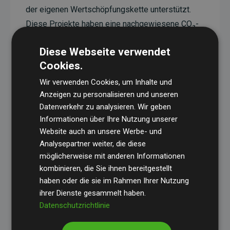
der eigenen Wertschöpfungskette unterstützt.
Diese Projekte haben eine nachgewiesene CO₂-
reduzierende Wirkung, die im Durchschnitt dem
Diese Webseite verwendet
Doppelten der geschätzten Emissionen der
Cookies.
Website entspricht.
Wir verwenden Cookies, um Inhalte und
Alle unterstützten Projekte werden durch
Gold
Anzeigen zu personalisieren und unseren
Standard
verifiziert und erfüllen höchste
Datenverkehr zu analysieren. Wir geben
Anforderungen an Qualität, tatsächliche
Informationen über Ihre Nutzung unserer
Klimawirkung und Transparenz. Weitere
Website auch an unsere Werbe- und
Informationen zu den einzelnen Projekten finden
Analysepartner weiter, die diese
möglicherweise mit anderen Informationen
Sie hier.
kombinieren, die Sie ihnen bereitgestellt
haben oder die sie im Rahmen Ihrer Nutzung
ihrer Dienste gesammelt haben.
Datenschutzrichtlinie
Initiative Websites, die Klimaprojekte unterstützen