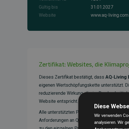
Gültig bis
31.01.2027
Website
www.aq-living.com
Zertifikat: Websites, die Klimapr
Dieses Zertifikat bestätigt, dass
AQ-Living B
eigenen Wertschöpfungskette unterstützt. 
reduzierende Wirkung, die im Durchschnitt 
Website entspricht.
Diese Webse
Alle unterstützten Projekte werden durch
Go
Wir verwenden Coo
Anforderungen an Qualität, tatsächliche Kli
analysieren. Wir 
zu den einzelnen Projekten finden
Sie hier.