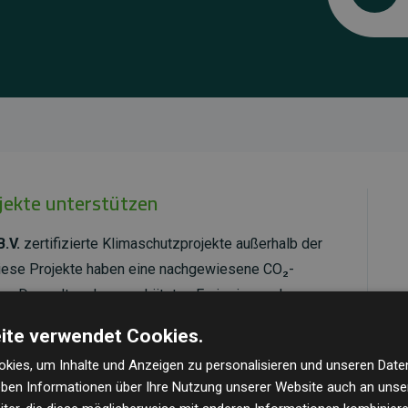
ojekte unterstützen
.V.
zertifizierte Klimaschutzprojekte außerhalb der
Diese Projekte haben eine nachgewiesene CO₂-
dem Doppelten der geschätzten Emissionen der
ite verwendet Cookies.
ld Standard
verifiziert und erfüllen höchste
kies, um Inhalte und Anzeigen zu personalisieren und unseren Date
mawirkung und Transparenz. Weitere Informationen
geben Informationen über Ihre Nutzung unserer Website auch an uns