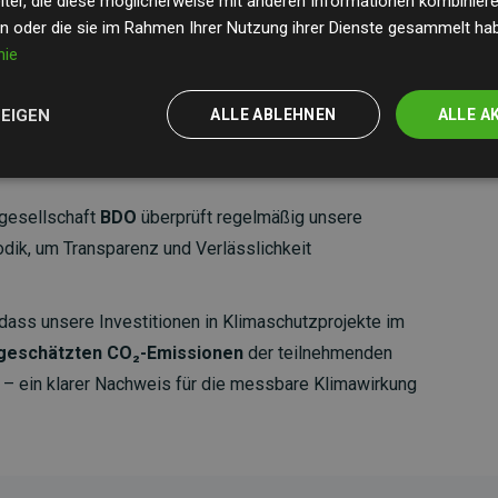
ter, die diese möglicherweise mit anderen Informationen kombinieren
en oder die sie im Rahmen Ihrer Nutzung ihrer Dienste gesammelt ha
nie
ZEIGEN
ALLE ABLEHNEN
ALLE A
gesellschaft
BDO
überprüft regelmäßig unsere
ik, um Transparenz und Verlässlichkeit
dass unsere Investitionen in Klimaschutzprojekte im
 geschätzten CO₂-Emissionen
der teilnehmenden
 ein klarer Nachweis für die messbare Klimawirkung