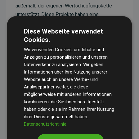
außerhalb der eigenen Wertschöpfungskette
unterstützt. Diese Projekte haben eine
nachgewiesene CO₂-reduzierende Wirkung, die
Diese Webseite verwendet
im Durchschnitt dem Doppelten der geschätzten
Cookies.
Emissionen der Website entspricht.
Wir verwenden Cookies, um Inhalte und
Alle unterstützten Projekte werden durch
Gold
Anzeigen zu personalisieren und unseren
Standard
verifiziert und erfüllen höchste
Datenverkehr zu analysieren. Wir geben
Anforderungen an Qualität, tatsächliche
Informationen über Ihre Nutzung unserer
Klimawirkung und Transparenz. Weitere
Website auch an unsere Werbe- und
Informationen zu den einzelnen Projekten finden
Analysepartner weiter, die diese
möglicherweise mit anderen Informationen
Sie hier.
kombinieren, die Sie ihnen bereitgestellt
haben oder die sie im Rahmen Ihrer Nutzung
ihrer Dienste gesammelt haben.
Datenschutzrichtlinie
Initiative Websites, die Klimaprojekte unterstützen