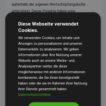
außerhalb der eigenen Wertschöpfungskette
unterstützt. Diese Projekte haben eine
nachgewiesene CO₂-reduzierende Wirkung, die
Diese Webseite verwendet
im Durchschnitt dem Doppelten der geschätzten
Cookies.
Emissionen der Website entspricht.
Wir verwenden Cookies, um Inhalte und
Alle unterstützten Projekte werden durch
Gold
Anzeigen zu personalisieren und unseren
Standard
verifiziert und erfüllen höchste
Datenverkehr zu analysieren. Wir geben
Anforderungen an Qualität, tatsächliche
Informationen über Ihre Nutzung unserer
Klimawirkung und Transparenz. Weitere
Website auch an unsere Werbe- und
Informationen zu den einzelnen Projekten finden
Analysepartner weiter, die diese
möglicherweise mit anderen Informationen
Sie hier.
kombinieren, die Sie ihnen bereitgestellt
haben oder die sie im Rahmen Ihrer Nutzung
ihrer Dienste gesammelt haben.
Datenschutzrichtlinie
Initiative Websites, die Klimaprojekte unterstützen