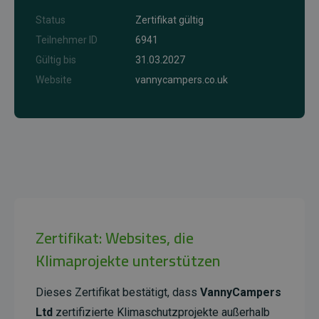
Status
Zertifikat gültig
Teilnehmer ID
6941
Gültig bis
31.03.2027
Website
vannycampers.co.uk
Zertifikat: Websites, die
Klimaprojekte unterstützen
Dieses Zertifikat bestätigt, dass
VannyCampers
Ltd
zertifizierte Klimaschutzprojekte außerhalb