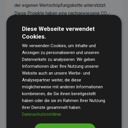
der eigenen Wertschöpfungskette unterstützt.
Diese Projekte haben eine nachgewiesene CO₂-
reduzierende Wirkung, die im Durchschnitt dem
Diese Webseite verwendet
Doppelten der geschätzten Emissionen der
Cookies.
Website entspricht.
Wir verwenden Cookies, um Inhalte und
Alle unterstützten Projekte werden durch
Gold
Anzeigen zu personalisieren und unseren
Standard
verifiziert und erfüllen höchste
Datenverkehr zu analysieren. Wir geben
Anforderungen an Qualität, tatsächliche
Informationen über Ihre Nutzung unserer
Klimawirkung und Transparenz. Weitere
Website auch an unsere Werbe- und
Informationen zu den einzelnen Projekten finden
Analysepartner weiter, die diese
möglicherweise mit anderen Informationen
Sie hier.
kombinieren, die Sie ihnen bereitgestellt
haben oder die sie im Rahmen Ihrer Nutzung
ihrer Dienste gesammelt haben.
Datenschutzrichtlinie
Initiative Websites, die Klimaprojekte unterstützen