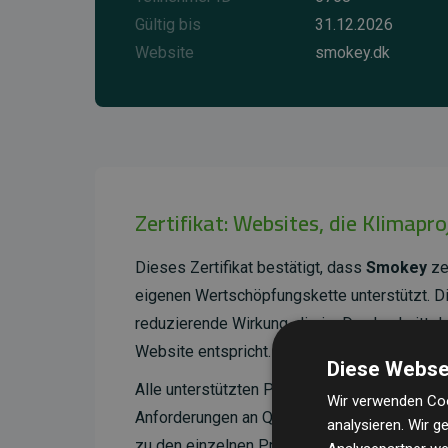
Gültig bis
31.12.2026
Website
smokey.dk
Zertifikat: Websites, die Klimapr
Dieses Zertifikat bestätigt, dass
Smokey
ze
eigenen Wertschöpfungskette unterstützt. 
reduzierende Wirkung, die im Durchschnitt 
Website entspricht.
Diese Webse
Alle unterstützten Projekte werden durch
Go
Wir verwenden Coo
Anforderungen an Qualität, tatsächliche Kli
analysieren. Wir 
zu den einzelnen Projekten finden
Sie hier.