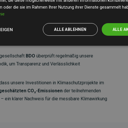
ter, die diese möglicherweise mit anderen Informationen kombinieren
en oder die sie im Rahmen Ihrer Nutzung ihrer Dienste gesammelt ha
nie
ZEIGEN
ALLE ABLEHNEN
ALLE A
gesellschaft
BDO
überprüft regelmäßig unsere
ik, um Transparenz und Verlässlichkeit
dass unsere Investitionen in Klimaschutzprojekte im
 geschätzten CO₂-Emissionen
der teilnehmenden
 ein klarer Nachweis für die messbare Klimawirkung