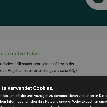
ojekte unterstützen
rtifizierte Klimaschutzprojekte außerhalb der
Diese Projekte haben eine nachgewiesene CO₂-
dem Doppelten der geschätzten Emissionen der
ite verwendet Cookies.
ld Standard
verifiziert und erfüllen höchste
kies, um Inhalte und Anzeigen zu personalisieren und unseren Date
mawirkung und Transparenz. Weitere Informationen
geben Informationen über Ihre Nutzung unserer Website auch an uns