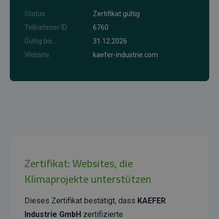
Status
Zertifikat gültig
Teilnehmer ID
6760
Gültig bis
31.12.2026
Website
kaefer-industrie.com
Zertifikat: Websites, die
Klimaprojekte unterstützen
Dieses Zertifikat bestätigt, dass
KAEFER
Industrie GmbH
zertifizierte