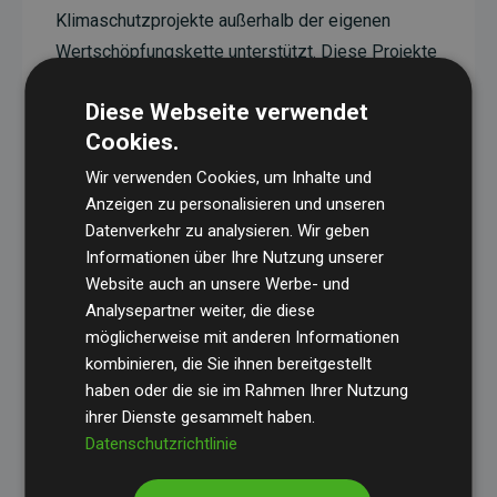
Klimaschutzprojekte außerhalb der eigenen
Wertschöpfungskette unterstützt. Diese Projekte
haben eine nachgewiesene CO₂-reduzierende
Diese Webseite verwendet
Wirkung, die im Durchschnitt dem Doppelten der
Cookies.
geschätzten Emissionen der Website entspricht.
Wir verwenden Cookies, um Inhalte und
Alle unterstützten Projekte werden durch
Gold
Anzeigen zu personalisieren und unseren
Standard
verifiziert und erfüllen höchste
Datenverkehr zu analysieren. Wir geben
Anforderungen an Qualität, tatsächliche
Informationen über Ihre Nutzung unserer
Klimawirkung und Transparenz. Weitere
Website auch an unsere Werbe- und
Informationen zu den einzelnen Projekten finden
Analysepartner weiter, die diese
möglicherweise mit anderen Informationen
Sie hier.
kombinieren, die Sie ihnen bereitgestellt
haben oder die sie im Rahmen Ihrer Nutzung
ihrer Dienste gesammelt haben.
Datenschutzrichtlinie
Initiative Websites, die Klimaprojekte unterstützen