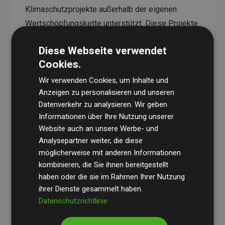
Klimaschutzprojekte außerhalb der eigenen
Wertschöpfungskette unterstützt. Diese Projekte
haben eine nachgewiesene CO₂-reduzierende
Diese Webseite verwendet
Wirkung, die im Durchschnitt dem Doppelten der
Cookies.
geschätzten Emissionen der Website entspricht.
Wir verwenden Cookies, um Inhalte und
Alle unterstützten Projekte werden durch
Gold
Anzeigen zu personalisieren und unseren
Standard
verifiziert und erfüllen höchste
Datenverkehr zu analysieren. Wir geben
Anforderungen an Qualität, tatsächliche
Informationen über Ihre Nutzung unserer
Klimawirkung und Transparenz. Weitere
Website auch an unsere Werbe- und
Informationen zu den einzelnen Projekten finden
Analysepartner weiter, die diese
möglicherweise mit anderen Informationen
Sie hier.
kombinieren, die Sie ihnen bereitgestellt
haben oder die sie im Rahmen Ihrer Nutzung
ihrer Dienste gesammelt haben.
Datenschutzrichtlinie
Initiative Websites, die Klimaprojekte unterstützen